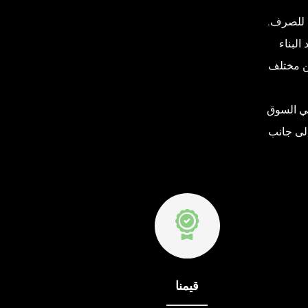
ة للصرف.
 البناء
من مختلف
دم أفضل وأجود تشكيلات لأنظمة النوافذ والأبواب بريميير UPVC في السوق
إلى جانب
قيمنا