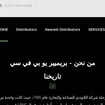
+2 011 008 64 694
OME
Distributors
Nearest Distributors
SERVICES
من نحن - بريميير يو بي في سي
تاريخنا
بدأت رحلة شركة اللاوندي للصناعة والتجارة عام 1986، حيث كان
المستوردين والموزعين لمواسير وأنظمة صرف الـ UPVC في مصر.