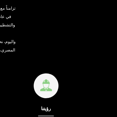
تزامناً م
والتشطيبا
المصري، م
رؤيتنا